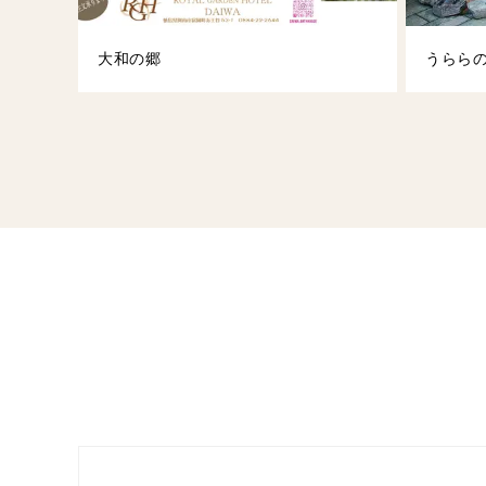
大和の郷
うらら