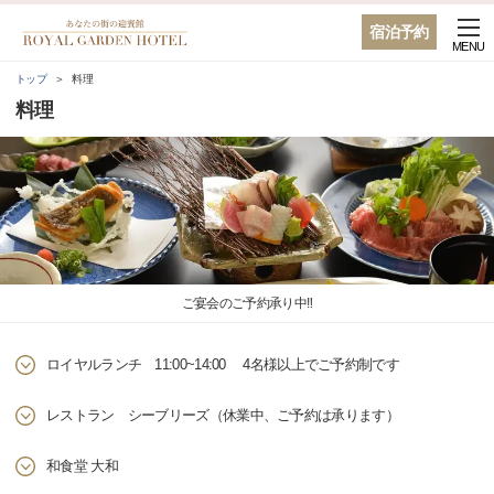
宿泊予約
MENU
トップ
料理
料理
ご宴会のご予約承り中‼
ロイヤルランチ 11:00~14:00 4名様以上でご予約制です
レストラン シーブリーズ（休業中、ご予約は承ります）
和食堂 大和